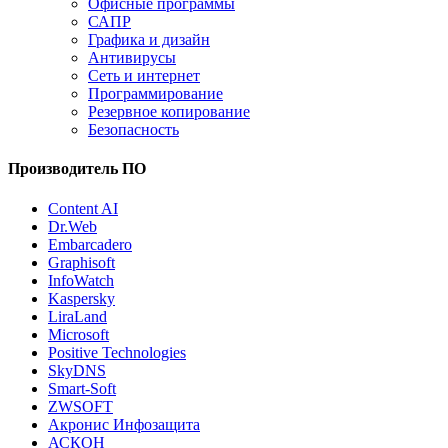
Офисные программы
САПР
Графика и дизайн
Антивирусы
Сеть и интернет
Программирование
Резервное копирование
Безопасность
Производитель ПО
Content AI
Dr.Web
Embarcadero
Graphisoft
InfoWatch
Kaspersky
LiraLand
Microsoft
Positive Technologies
SkyDNS
Smart-Soft
ZWSOFT
Акронис Инфозащита
АСКОН