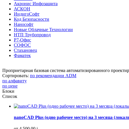
Акронис Инфозащита
АСКОН
ИндигоСофт
Код Безопасности
Нанософт
Новые Облачные Технологии
НТП Трубопровод
Р7-Офис
СОФОС
Стахановец
Фаматек
Проприетарная базовая система автоматизированного проектир
Сортировать:
по рекомендации ADM
по алфавиту
по цене
Блоки
Список
nanoCAD Plus (одно рабочее место) на 3 месяца (локал
от 4 500,00
i