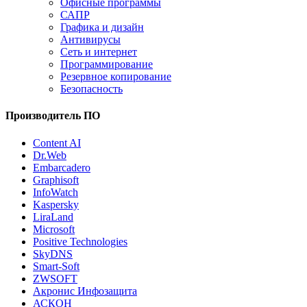
Офисные программы
САПР
Графика и дизайн
Антивирусы
Сеть и интернет
Программирование
Резервное копирование
Безопасность
Производитель ПО
Content AI
Dr.Web
Embarcadero
Graphisoft
InfoWatch
Kaspersky
LiraLand
Microsoft
Positive Technologies
SkyDNS
Smart-Soft
ZWSOFT
Акронис Инфозащита
АСКОН