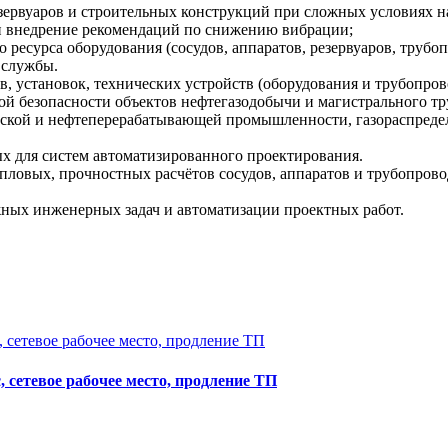
езервуаров и строительных конструкций при сложных условиях н
 и внедрение рекомендаций по снижению вибрации;
о ресурса оборудования (сосудов, аппаратов, резервуаров, тру
 службы.
, установок, технических устройств (оборудования и трубопров
 безопасности объектов нефтегазодобычи и магистрального тр
ческой и нефтеперерабатывающей промышленности, газораспреде
ых для систем автоматизированного проектирования.
епловых, прочностных расчётов сосудов, аппаратов и трубопров
ных инженерных задач и автоматизации проектных работ.
 сетевое рабочее место, продление ТП