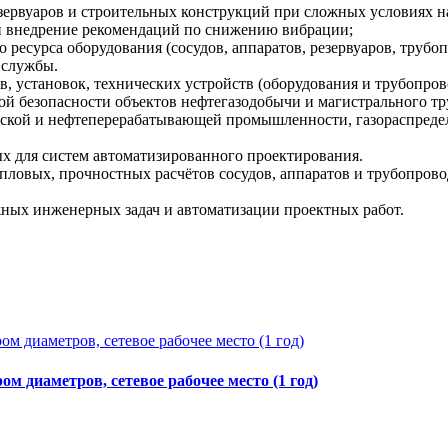
езервуаров и строительных конструкций при сложных условиях н
 и внедрение рекомендаций по снижению вибрации;
о ресурса оборудования (сосудов, аппаратов, резервуаров, тру
 службы.
, установок, технических устройств (оборудования и трубопров
 безопасности объектов нефтегазодобычи и магистрального тр
ческой и нефтеперерабатывающей промышленности, газораспреде
ых для систем автоматизированного проектирования.
епловых, прочностных расчётов сосудов, аппаратов и трубопров
ных инженерных задач и автоматизации проектных работ.
м диаметров, сетевое рабочее место (1 год)