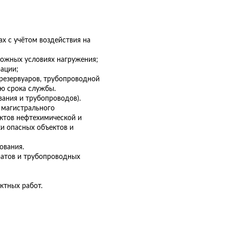
х c учётом воздействия на
ложных условиях нагружения;
ации;
 резервуаров, трубопроводной
ю срока службы.
вания и трубопроводов).
 магистрального
ектов нефтехимической и
и опасных объектов и
ования.
ратов и трубопроводных
ктных работ.