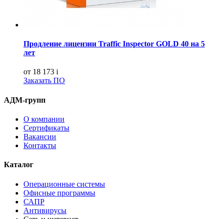
Продление лицензии Traffic Inspector GOLD 40 на 5
лет
от 18 173
i
Заказать ПО
АДМ-групп
О компании
Сертификаты
Вакансии
Контакты
Каталог
Операционные системы
Офисные программы
САПР
Антивирусы