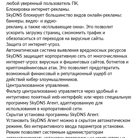
любой уверенный пользователь ПК.
Блокировка интернет-рекламы.
SkyDNS блокирует большинство видов онлайн-рекламы:
баннеры, видео- и аудио-
рекламу, а также «всплывающие окна». Это позволит
ускорить загрузку страниц, сэкономить трафик и
обезопаситься от переходов на вирусные сайты.
Защита от интернет-угроз.
Автоматическая система выявления вредоносных ресурсов
SkyDNS защищает корпоративную сеть от многочисленных
интернет-угроз: вирусных и фишинговых сайтов, ботнетов и
криптомайнинговых атак. Это позволяет предотвратить
возможный финансовый и репутационный ущерб от
действий кибер-злоумышленников.
Централизованное управление.
Фильтр централизованно управляется через удобный и
интуитивно понятный web-интерфейс или через специальную
программу SkyDNS Агент, адаптированную для
использования в корпоративной сети.
Скрытая установка программы SkyDNS Агент.
Установить SkyDNS Агент можно в скрытом автоматическом
режиме, без интерактивного ввода параметров установки.
Режим позволяет системным администраторам