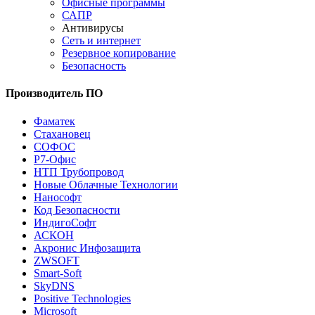
Офисные программы
САПР
Антивирусы
Сеть и интернет
Резервное копирование
Безопасность
Производитель ПО
Фаматек
Стахановец
СОФОС
Р7-Офис
НТП Трубопровод
Новые Облачные Технологии
Нанософт
Код Безопасности
ИндигоСофт
АСКОН
Акронис Инфозащита
ZWSOFT
Smart-Soft
SkyDNS
Positive Technologies
Microsoft